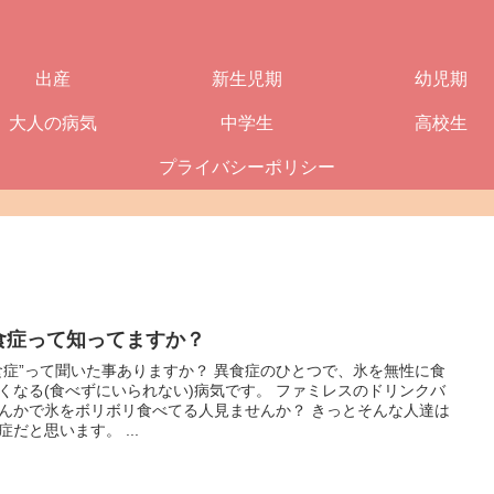
出産
新生児期
幼児期
大人の病気
中学生
高校生
プライバシーポリシー
食症って知ってますか？
食症”って聞いた事ありますか？ 異食症のひとつで、氷を無性に食
くなる(食べずにいられない)病気です。 ファミレスのドリンクバ
んかで氷をボリボリ食べてる人見ませんか？ きっとそんな人達は
症だと思います。 ...