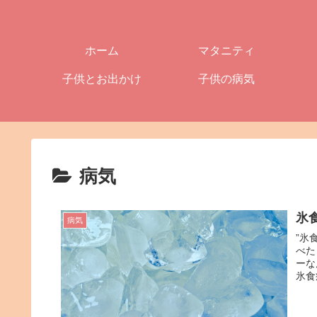
ホーム
マタニティ
子供とお出かけ
子供の病気
病気
氷
病気
”氷
べた
ーな
氷食