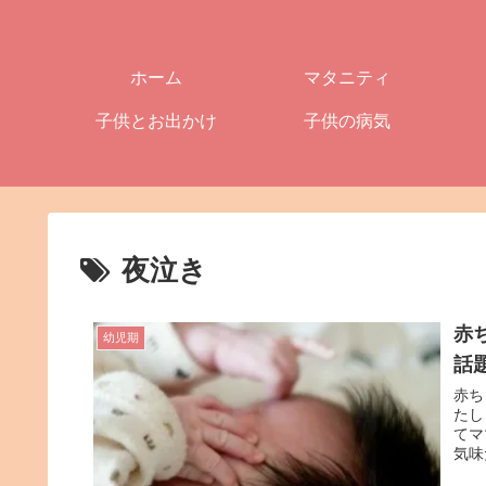
ホーム
マタニティ
子供とお出かけ
子供の病気
夜泣き
赤
幼児期
話
赤ち
たし
てマ
気味