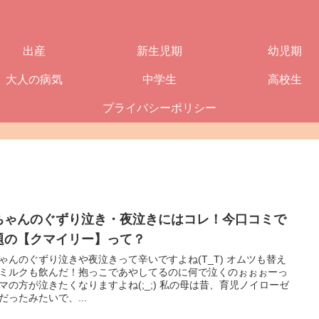
出産
新生児期
幼児期
大人の病気
中学生
高校生
プライバシーポリシー
ちゃんのぐずり泣き・夜泣きにはコレ！今口コミで
題の【クマイリー】って？
ゃんのぐずり泣きや夜泣きって辛いですよね(T_T) オムツも替え
ミルクも飲んだ！抱っこであやしてるのに何で泣くのぉぉぉーっ
マの方が泣きたくなりますよね(;_;) 私の母は昔、育児ノイローゼ
だったみたいで、...