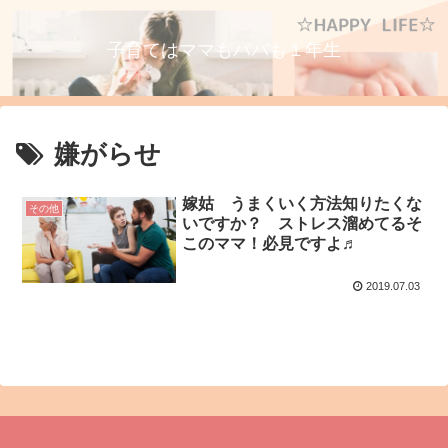
子育てはママもパパも１年生
嫌がらせ
嫁姑 うまくいく方法知りたくな
その他
いですか？ ストレス溜めてるそ
このママ！必見ですよ♬
2019.07.03